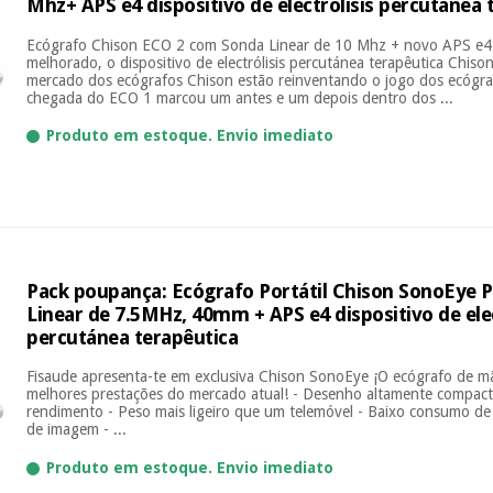
Mhz+ APS e4 dispositivo de electrólisis percutánea 
Ecógrafo Chison ECO 2 com Sonda Linear de 10 Mhz + novo APS e4
melhorado, o dispositivo de electrólisis percutánea terapêutica Chi
mercado dos ecógrafos Chison estão reinventando o jogo dos ecógraf
chegada do ECO 1 marcou um antes e um depois dentro dos ...
Produto em estoque. Envio imediato
Pack poupança: Ecógrafo Portátil Chison SonoEye 
Linear de 7.5MHz, 40mm + APS e4 dispositivo de elec
percutánea terapêutica
Fisaude apresenta-te em exclusiva Chison SonoEye ¡O ecógrafo de mã
melhores prestações do mercado atual! - Desenho altamente compact
rendimento - Peso mais ligeiro que um telemóvel - Baixo consumo de 
de imagem - ...
Produto em estoque. Envio imediato