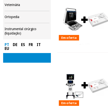
Veterinária
Ortopedia
Instrumental cirúrgico
(liquidação)
Em oferta
PT
DE
ES
FR
IT
EU
Em oferta