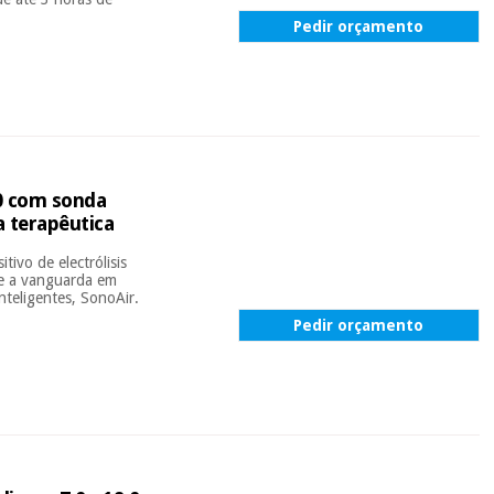
Pedir orçamento
70 com sonda
a terapêutica
ivo de electrólisis
re a vanguarda em
nteligentes, SonoAir.
Pedir orçamento