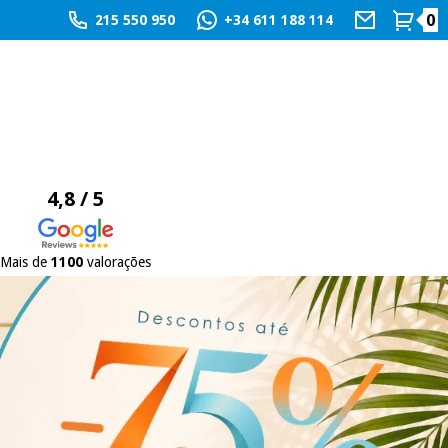
0
215 550 950
+34 611 188 114
4,8 / 5
Mais de
1100
valorações