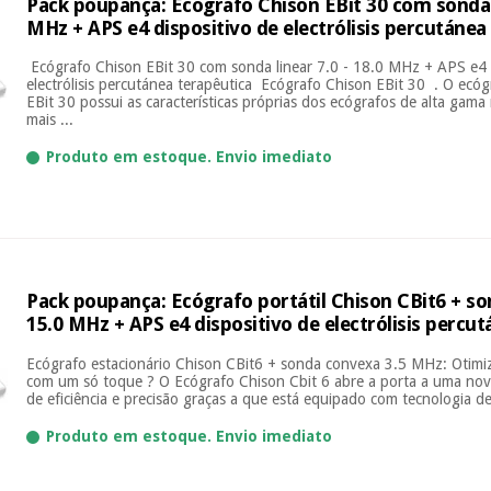
Pack poupança: Ecógrafo Chison EBit 30 com sonda l
MHz + APS e4 dispositivo de electrólisis percutánea
Ecógrafo Chison EBit 30 com sonda linear 7.0 - 18.0 MHz + APS e4 
electrólisis percutánea terapêutica Ecógrafo Chison EBit 30 . O ecóg
EBit 30 possui as características próprias dos ecógrafos de alta ga
mais ...
Produto em estoque. Envio imediato
Pack poupança: Ecógrafo portátil Chison CBit6 + son
15.0 MHz + APS e4 dispositivo de electrólisis percu
Ecógrafo estacionário Chison CBit6 + sonda convexa 3.5 MHz: Otimi
com um só toque ? O Ecógrafo Chison Cbit 6 abre a porta a uma no
de eficiência e precisão graças a que está equipado com tecnologia de 
Produto em estoque. Envio imediato