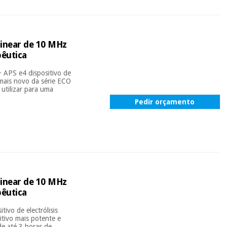
inear de 10 MHz
pêutica
+ APS e4 dispositivo de
 mais novo da série ECO
utilizar para uma
Pedir orçamento
inear de 10 MHz
pêutica
ivo de electrólisis
itivo mais potente e
de até 3 horas de