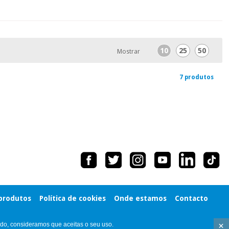
10
25
50
Mostrar
7 produtos
 produtos
Política de cookies
Onde estamos
Contacto
×
ndo, consideramos que aceitas o seu uso.