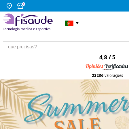
4,8 / 5
23236
valorações