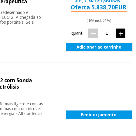
6.171,00EUR
preço
terapêutica
Oferta 5.838,70EUR
 redesenhado e
son ECO 2 A chegada ao
( IVA incl. 21%)
os portáteis. Se a
quant.
Adicionar ao carrinho
P2 com Sonda
trólisis
o mais ligeiro e com as
o mas com um incrível
energia - Alta potência
Pedir orçamento