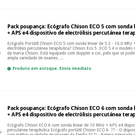
Pack poupança: Ecógrafo Chison ECO 5 com sonda l
+ APS e4 dispositivo de electrólisis percutánea tera
Ecógrafo Portátil Chison ECO 5 com sonda linear de 5.3 - 10.0 Mhz 
electrólisis percutánea terapêutica? Chison Eco 5 ECO 5 é o modelo
da marca Chison. Está equipado com doppler a cor, pelo que se pode 
ampla variedade de exames. ...
Produto em estoque. Envio imediato
Pack poupança: Ecógrafo Chison ECO 6 com sonda l
+ APS e4 dispositivo de electrólisis percutánea tera
Ecógrafo Chison ECO 6 com sonda linear de 10 MHz + APS e4 disposit
percutánea terapêutica Ecógrafo portátil Chison ECO 6 ?? - O dispos
com melhor qualidade de imagem da família ECO - Bateria integrada 