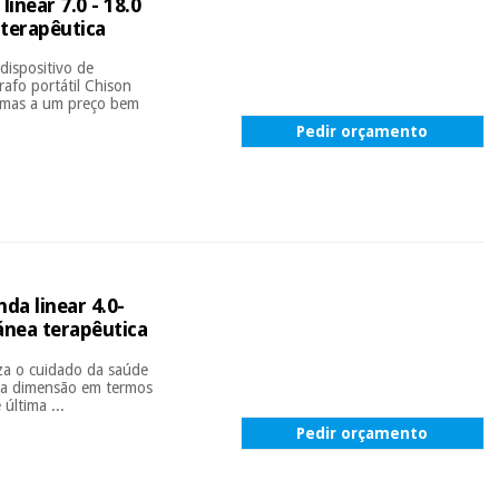
inear 7.0 - 18.0
 terapêutica
dispositivo de
rafo portátil Chison
ma mas a um preço bem
Pedir orçamento
da linear 4.0-
tánea terapêutica
za o cuidado da saúde
va dimensão em termos
última ...
Pedir orçamento