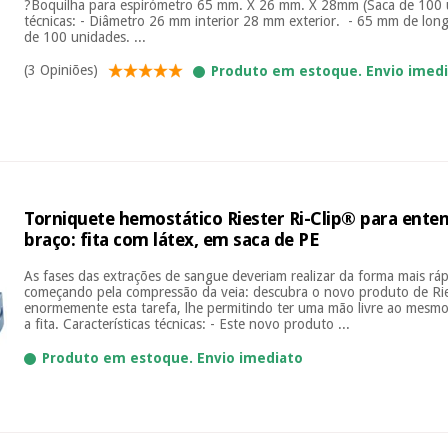
?Boquilha para espirómetro 65 mm. X 26 mm. X 28mm (Saca de 100 ud
técnicas: - Diâmetro 26 mm interior 28 mm exterior. - 65 mm de lon
de 100 unidades. ...
(3 Opiniões)
Produto em estoque. Envio imed
Torniquete hemostático Riester Ri-Clip® para ent
braço: fita com látex, em saca de PE
As fases das extrações de sangue deveriam realizar da forma mais rápi
começando pela compressão da veia: descubra o novo produto de Riest
enormemente esta tarefa, lhe permitindo ter uma mão livre ao mesm
a fita. Características técnicas: - Este novo produto ...
Produto em estoque. Envio imediato