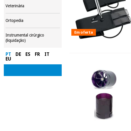
Veterinária
Ortopedia
Em oferta
Instrumental cirúrgico
(liquidação)
PT
DE
ES
FR
IT
EU