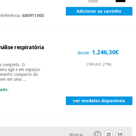
Adicionar ao carrinho
Referência:
680911003
lise respiratória
1.246,30€
desde
ia completo. O
( IVA incl. 21%)
neira ágil e em espaços
tamanho compacto do
tem em uma ...
ado.
ver modelos disponíveis
10
25
50
Mostrar