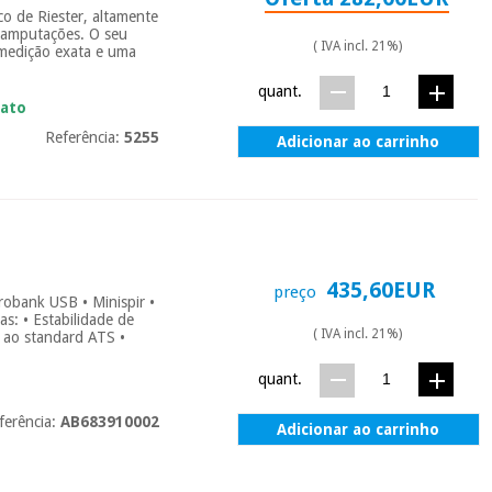
o de Riester, altamente
 amputações. O seu
( IVA incl. 21%)
 medição exata e uma
quant.
iato
Referência:
5255
Adicionar ao carrinho
435,60EUR
preço
irobank USB • Minispir •
as: • Estabilidade de
( IVA incl. 21%)
o ao standard ATS •
quant.
ferência:
AB683910002
Adicionar ao carrinho