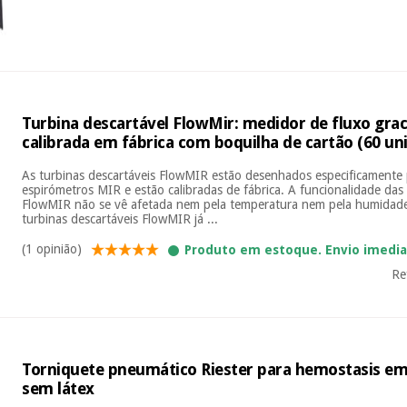
Turbina descartável FlowMir: medidor de fluxo grac
calibrada em fábrica com boquilha de cartão (60 un
As turbinas descartáveis FlowMIR estão desenhados especificamente
espirómetros MIR e estão calibradas de fábrica. A funcionalidade das 
FlowMIR não se vê afetada nem pela temperatura nem pela humidade 
turbinas descartáveis FlowMIR já ...
(1 opinião)
Produto em estoque. Envio imedi
Re
Torniquete pneumático Riester para hemostasis em
sem látex