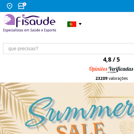
4,8 / 5
23209
valorações