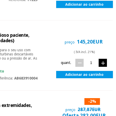
Adicionar ao carrinho
ioso paciente,
idades)
145,20EUR
preço
 para o seu uso com
( IVA incl. 21%)
turbinas descartáveis
ou a pressão de ar. As
quant.
ato
Adicionar ao carrinho
ferência:
AB683910004
-2%
 extremidades,
287,87EUR
preço
Oferta 282,00EUR