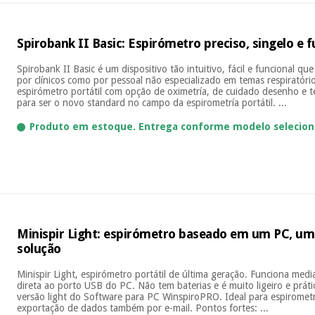
Spirobank II Basic: Espirómetro preciso, singelo e f
Spirobank II Basic é um dispositivo tão intuitivo, fácil e funcional q
por clínicos como por pessoal não especializado em temas respiratóri
espirómetro portátil com opção de oximetría, de cuidado desenho e te
para ser o novo standard no campo da espirometría portátil. ...
Produto em estoque. Entrega conforme modelo selecion
Minispir Light: espirómetro baseado em um PC, uma
solução
Minispir Light, espirómetro portátil de última geração. Funciona me
direta ao porto USB do PC. Não tem baterias e é muito ligeiro e prá
versão light do Software para PC WinspiroPRO. Ideal para espirometrí
exportação de dados também por e-mail. Pontos fortes: ...