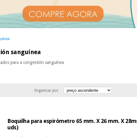
guínea
tión sanguínea
cados para a congestión sanguínea
Organizar por
Boquilha para espirómetro 65 mm. X 26 mm. X 28m
uds)