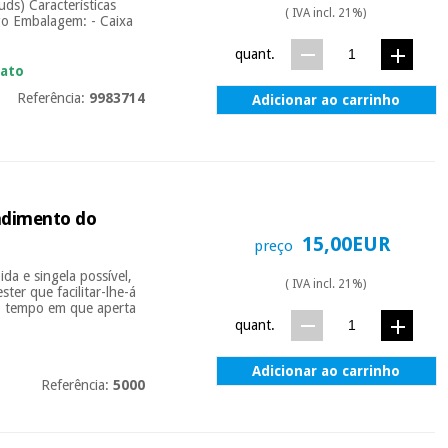
s) Características
( IVA incl. 21%)
go Embalagem: - Caixa
quant.
iato
Referência:
9983714
Adicionar ao carrinho
endimento do
15,00EUR
preço
da e singela possível,
( IVA incl. 21%)
er que facilitar-lhe-á
o tempo em que aperta
quant.
Adicionar ao carrinho
Referência:
5000