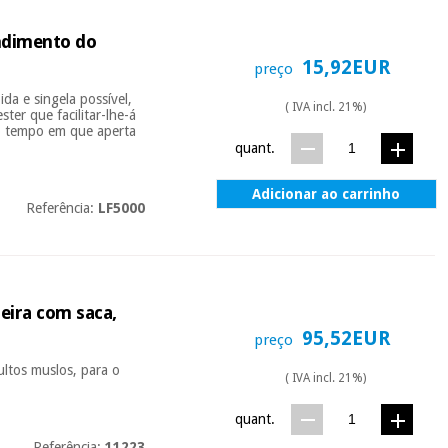
endimento do
15,92EUR
preço
da e singela possível,
( IVA incl. 21%)
er que facilitar-lhe-á
o tempo em que aperta
quant.
Adicionar ao carrinho
Referência:
LF5000
eira com saca,
95,52EUR
preço
ultos muslos, para o
( IVA incl. 21%)
quant.
Referência:
11223