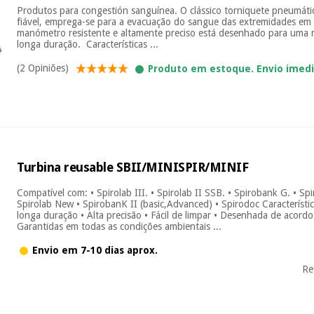
Produtos para congestión sanguínea. O clássico torniquete pneumátic
fiável, emprega-se para a evacuação do sangue das extremidades em
manómetro resistente e altamente preciso está desenhado para uma
longa duração. Características ...
(2 Opiniões)
Produto em estoque. Envio imed
Turbina reusable SBII/MINISPIR/MINIF
Compatível com: • Spirolab III. • Spirolab II SSB. • Spirobank G. • Sp
Spirolab New • SpirobanK II (basic,Advanced) • Spirodoc Característic
longa duração • Alta precisão • Fácil de limpar • Desenhada de acord
Garantidas em todas as condições ambientais ...
Envio em 7-10 dias aprox.
Re