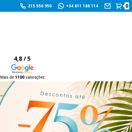
0
215 550 950
+34 611 188 114
4,8 / 5
Mais de
1100
valorações