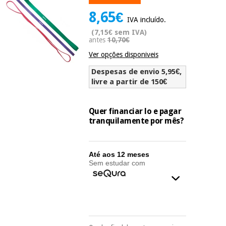
Novidades
8,65€
Material
Medicina
IVA incluído.
médico
tradicional
(7,15€ sem IVA)
chinesa
sanitário
antes
10,70€
Novidades
Ofertas
Ver opções disponiveis
Mobiliário
Medicina
clínico
Despesas de envio 5,95€,
tradicional
livre a partir de 150€
Outlet
Ofertas
chinesa
Gabinetes
terapêuticos
Quer financiar lo e pagar
tranquilamente por mês?
Fisaude
Mobiliário
Outlet
Material de
Tech
clínico
proteção
Academy
essencial
Até aos 12 meses
para
Sem estudar com
Gabinetes
coronavirus
Fisaude
terapêuticos
Fisaude
Tech
Aluguer
Aerobic,
Academy
fitness
Material de
e
proteção
pilates