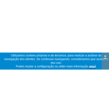
×
Utilizamos cookies próprias e de terceiros, para realizar a análise da
navegação dos utentes. Se continuas navegando, consideramos que aceitas o
seu uso.
Podes mudar a configuração ou obter mais informação
aquí
.