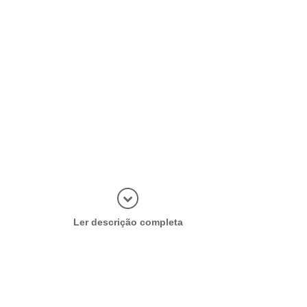
Abrir mais
Ler descrição completa