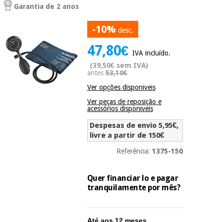
Garantia de 2 anos
Novidades
Material
Medicina
médico
tradicional
-10%
desc.
chinesa
sanitário
Novidades
Ofertas
47,80€
IVA incluído.
Mobiliário
(39,50€ sem IVA)
Medicina
clínico
antes
53,10€
tradicional
Outlet
Ofertas
Ver opções disponiveis
chinesa
Gabinetes
Ver peças de reposição e
terapêuticos
acessórios disponiveis
Fisaude
Mobiliário
Despesas de envio 5,95€,
Outlet
Material de
Tech
clínico
livre a partir de 150€
proteção
Academy
essencial
Referência:
1375-150
para
Gabinetes
coronavirus
Fisaude
terapêuticos
Fisaude
Quer financiar lo e pagar
Tech
Aluguer
tranquilamente por mês?
Aerobic,
Academy
fitness
Material de
e
proteção
pilates
Até aos 12 meses