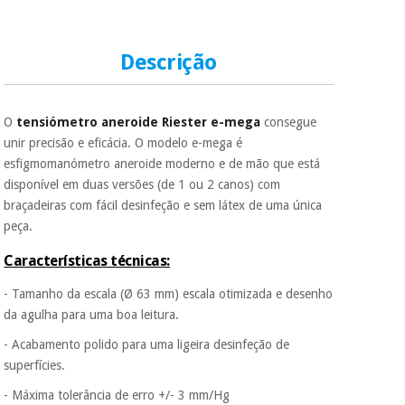
conveniente
, pois
hoje paga apenas 1/3
do valor. As restantes
Instrumental
duas prestações
Descrição
cirúrgico
serão cobradas no
mesmo dia de cada
(liquidação)
mês.
O
tensiómetro aneroide Riester e-mega
consegue
Sem
unir precisão e eficácia. O modelo e-mega é
compromisso.
Pode adiantar o
esfigmomanómetro aneroide moderno e de mão que está
pagamento total ou
disponível em duas versões (de 1 ou 2 canos) com
parcial quando
braçadeiras com fácil desinfeção e sem látex de uma única
quiser, sem
peça.
penalizações ou
truques.
Características técnicas:
Os seus dados
protegidos.
Não
- Tamanho da escala (Ø 63 mm) escala otimizada e desenho
vendemos os seus
da agulha para uma boa leitura.
dados a terceiros
nem o
- Acabamento polido para uma ligeira desinfeção de
incomodaremos para
superfícies.
tentar vender-lhe um
crédito pessoal.
- Máxima tolerância de erro +/- 3 mm/Hg