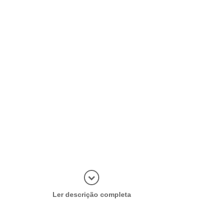
Abrir mais
Ler descrição completa