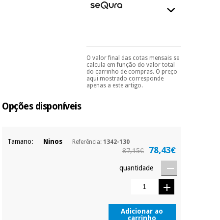
essencial
para
Fisaude
Desportos
coronavirus
Aluguer
e jogos
Vestuário
Aerobic,
O valor final das cotas mensais se
Pode escolhê-lo no final
sanitário
fitness e
calcula em função do valor total
do processo de compra,
do carrinho de compras. O preço
pilates
ao escolher o método de
aqui mostrado corresponde
pagamento.
Só
Veterinária
apenas a este artigo.
precisará do seu
documento de
Desportos
Opções disponíveis
identificação,
Ortopedia
e jogos
número de
telemóvel e número
de cartão.
Instrumental
Tamano:
Ninos
cirúrgico
Referência:
1342-130
Vestuário
É gratuito para si
78,43€
87,15€
(liquidação)
sanitário
porque a SeQura
colabora com a
quantidade
Fisaude para que
assim seja.
Veterinária
Muito
conveniente
, pois
Adicionar ao
Ortopedia
carrinho
hoje paga apenas 1/3