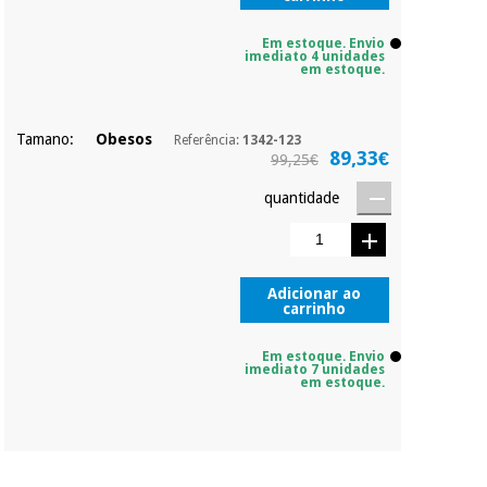
do valor. As restantes
duas prestações
Em estoque. Envio
serão cobradas no
Instrumental
imediato 4 unidades
em estoque.
mesmo dia de cada
cirúrgico
mês.
(liquidação)
Sem
Tamano:
Obesos
Referência:
1342-123
compromisso.
89,33€
99,25€
Pode adiantar o
pagamento total ou
quantidade
parcial quando
quiser, sem
penalizações ou
truques.
Adicionar ao
Os seus dados
carrinho
protegidos.
Não
vendemos os seus
Em estoque. Envio
dados a terceiros
imediato 7 unidades
nem o
em estoque.
incomodaremos para
tentar vender-lhe um
crédito pessoal.