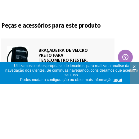
Peças e acessórios para este produto
BRAÇADEIRA DE VELCRO
PRETO PARA
TENSIÓMETRO RIESTER.
TAMANHO ADULTO (TRÊS
×
Utilizamos cookies próprias e de terceiros, para realizar a análise da
MODELOS)
navegação dos utentes. Se continuas navegando, consideramos que aceitas o
seu uso.
Podes mudar a configuração ou obter mais informação
aquí
.
ver
modelos
disponíveis
Produto em estoque. Entrega conforme modelo
selecionado.
BRAÇADEIRA VELCRO
PRETO PARA
TENSIÓMETRO RIESTER.
BRAÇOS OBESOS 70X15