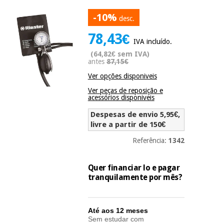
Novidades
-10%
Material
Medicina
desc.
médico
tradicional
78,43€
chinesa
sanitário
Novidades
IVA incluído.
Ofertas
(64,82€ sem IVA)
Mobiliário
antes
87,15€
Medicina
clínico
Ver opções disponiveis
tradicional
Outlet
Ofertas
chinesa
Ver peças de reposição e
Gabinetes
acessórios disponiveis
terapêuticos
Despesas de envio 5,95€,
Fisaude
Mobiliário
livre a partir de 150€
Outlet
Material de
Tech
clínico
proteção
Academy
Referência:
1342
essencial
para
Gabinetes
coronavirus
Quer financiar lo e pagar
Fisaude
terapêuticos
tranquilamente por mês?
Fisaude
Tech
Aluguer
Aerobic,
Academy
fitness
Material de
e
Até aos 12 meses
proteção
pilates
Sem estudar com