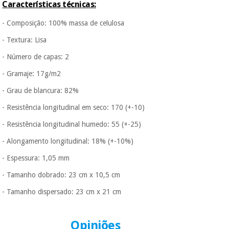
Características técnicas:
É gratuito para si
porque a SeQura
- Composição: 100% massa de celulosa
colabora com a
Instrumental
Fisaude para que
cirúrgico
- Textura: Lisa
assim seja.
(liquidação)
- Número de capas: 2
Muito
conveniente
, pois
- Gramaje: 17g/m2
hoje paga apenas 1/3
do valor. As restantes
- Grau de blancura: 82%
duas prestações
serão cobradas no
- Resistência longitudinal em seco: 170 (+-10)
mesmo dia de cada
- Resistência longitudinal humedo: 55 (+-25)
mês.
- Alongamento longitudinal: 18% (+-10%)
Sem
compromisso.
- Espessura: 1,05 mm
Pode adiantar o
pagamento total ou
- Tamanho dobrado: 23 cm x 10,5 cm
parcial quando
quiser, sem
- Tamanho dispersado: 23 cm x 21 cm
penalizações ou
truques.
Opiniões
Os seus dados