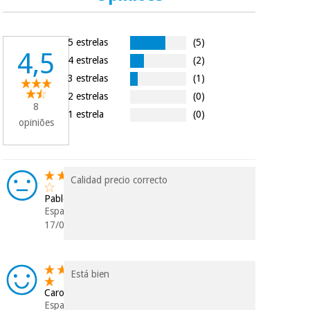
protegidos.
Não
vendemos os seus
dados a terceiros
nem o
5 estrelas
(5)
4,5
incomodaremos para
4 estrelas
(2)
tentar vender-lhe um
3 estrelas
(1)
crédito pessoal.
2 estrelas
(0)
8
1 estrela
(0)
opiniões
Calidad precio correcto
Pablo
Espanha
17/02/2026
Está bien
Carolina
Espanha