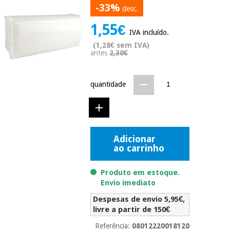
-33%
Novidades
desc.
Material
Medicina
1,55€
médico
tradicional
IVA incluído.
chinesa
sanitário
Novidades
(1,28€ sem IVA)
Ofertas
antes
2,30€
Mobiliário
Medicina
clínico
tradicional
quantidade
Outlet
Ofertas
chinesa
Gabinetes
terapêuticos
Fisaude
Mobiliário
Outlet
Material de
Tech
clínico
Adicionar
proteção
Academy
ao carrinho
essencial
para
Gabinetes
coronavirus
Produto em estoque.
Fisaude
terapêuticos
Fisaude
Envio imediato
Tech
Aluguer
Aerobic,
Academy
Despesas de envio 5,95€,
fitness
Material de
livre a partir de 150€
e
proteção
pilates
Referência:
08012220018120