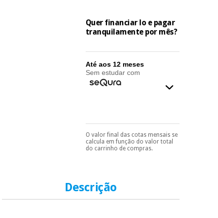
essencial
para
Fisaude
Desportos
coronavirus
Quer financiar lo e pagar
Aluguer
e jogos
tranquilamente por mês?
Vestuário
Aerobic,
sanitário
fitness e
Até aos 12 meses
pilates
Sem estudar com
Veterinária
Desportos
Ortopedia
e jogos
Instrumental
O valor final das cotas mensais se
Pode escolhê-lo no final
cirúrgico
calcula em função do valor total
Vestuário
do processo de compra,
do carrinho de compras.
(liquidação)
ao escolher o método de
sanitário
pagamento.
Só
precisará do seu
documento de
Veterinária
identificação,
Descrição
número de
telemóvel e número
de cartão.
Ortopedia