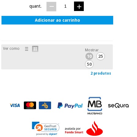
quant.
Adicionar ao carrinho
Ver como
Mostrar
10
25
50
2 produtos