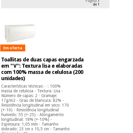
Página
1
Novidades
de 1
Material
Medicina
médico
tradicional
chinesa
sanitário
Novidades
Ofertas
Mobiliário
Medicina
clínico
tradicional
Em oferta
Outlet
Ofertas
chinesa
Gabinetes
Toallitas de duas capas engarzada
terapêuticos
em ''V'': Textura lisa e elaboradas
com 100% massa de celulosa (200
Fisaude
Mobiliário
Outlet
Material de
Tech
unidades)
clínico
proteção
Academy
Características técnicas: - : 100%
essencial
massa de celulosa - Textura: Lisa -
para
Número de capas: 2 - Gramaje:
Gabinetes
coronavirus
17g/m2 - Grau de blancura: 82% -
Fisaude
terapêuticos
Fisaude
Resistência longitudinal em seco: 170
Tech
(+-10) - Resistência longitudinal
Aluguer
Aerobic,
humedo: 55 (+-25) - Alongamento
Academy
fitness
longitudinal: 18% (+-10%) -
Material de
e
Espessura: 1,05 mm - Tamanho
proteção
dobrado: 23 cm x 10,5 cm - Tamanho
pilates