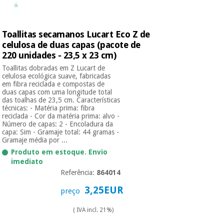
Instrumental
Toallitas secamanos Lucart Eco Z de
cirúrgico
celulosa de duas capas (pacote de
(liquidação)
220 unidades - 23,5 x 23 cm)
Toallitas dobradas em Z Lucart de
celulosa ecológica suave, fabricadas
em fibra reciclada e compostas de
duas capas com uma longitude total
das toalhas de 23,5 cm. Características
técnicas: - Matéria prima: fibra
reciclada - Cor da matéria prima: alvo -
Número de capas: 2 - Encoladura da
capa: Sim - Gramaje total: 44 gramas -
Gramaje média por ...
Produto em estoque. Envio
imediato
Referência:
864014
3,25EUR
preço
( IVA incl. 21%)