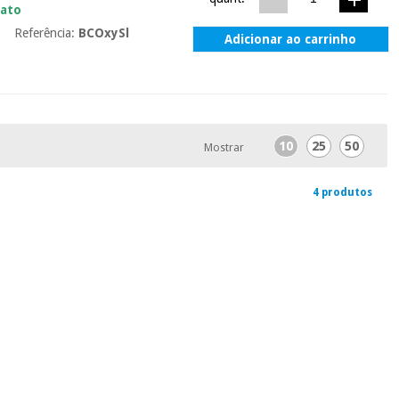
iato
Referência:
BCOxySl
Adicionar ao carrinho
10
25
50
Mostrar
4 produtos