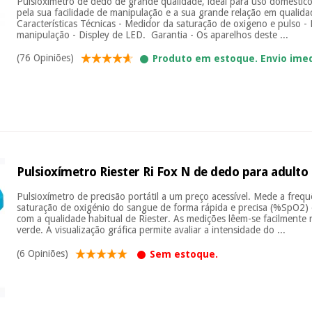
Pulsioxímetro de dedo de grande qualidade, ideal para uso doméstico 
pela sua facilidade de manipulação e a sua grande relação em qualidad
Características Técnicas - Medidor da saturação de oxigeno e pulso - Po
manipulação - Displey de LED. Garantia - Os aparelhos deste ...
(76 Opiniões)
Produto em estoque. Envio ime
Pulsioxímetro Riester Ri Fox N de dedo para adulto
Pulsioxímetro de precisão portátil a um preço acessível. Mede a frequ
saturação de oxigénio do sangue de forma rápida e precisa (%SpO2
com a qualidade habitual de Riester. As medições lêem-se facilmente
verde. A visualização gráfica permite avaliar a intensidade do ...
(6 Opiniões)
Sem estoque.