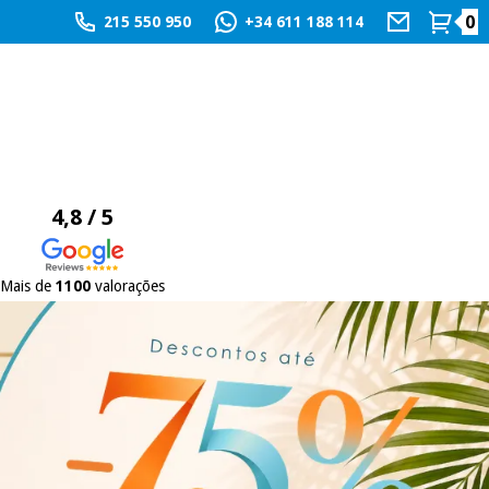
0
215 550 950
+34 611 188 114
4,8 / 5
Mais de
1100
valorações