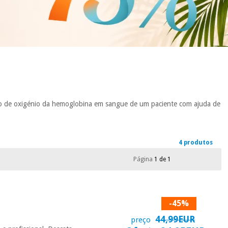
o de oxigénio da hemoglobina em sangue de um paciente com ajuda de
4 produtos
Página
1 de 1
-45%
44,99EUR
preço