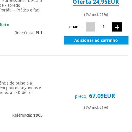
e profissional. Descata
Oferta 24,95EUR
e - aprecio.
rtátil - Prático e fácil
( IVA incl. 21%)
diato
quant.
Referência:
PL1
Adicionar ao carrinho
ência do pulso e a
) em poucos segundos e
 no ecrã LED de cor
67,09EUR
preço
( IVA incl. 21%)
Referência:
1905