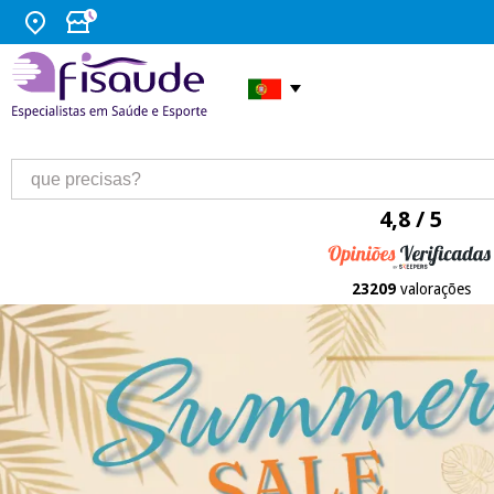
4,8 / 5
23209
valorações