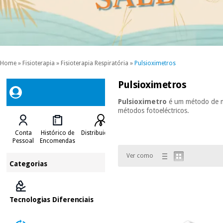
Home
»
Fisioterapia
»
Fisioterapia Respiratória
»
Pulsioximetros
Pulsioximetros
Pulsioximetro
é um método de me
métodos fotoeléctricos.
Conta
Histórico de
Distribuidores
Pessoal
Encomendas
Ver como
Categorias
Tecnologias Diferenciais