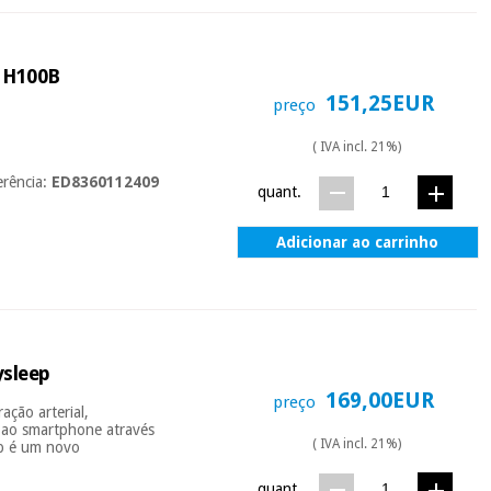
o H100B
151,25EUR
preço
( IVA incl. 21%)
erência:
ED8360112409
quant.
Adicionar ao carrinho
ysleep
169,00EUR
preço
ação arterial,
s ao smartphone através
( IVA incl. 21%)
p é um novo
quant.